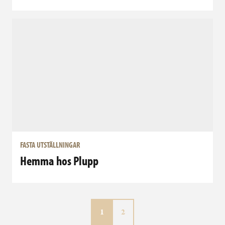
FASTA UTSTÄLLNINGAR
Hemma hos Plupp
Aktuell sida
Sida
1
2