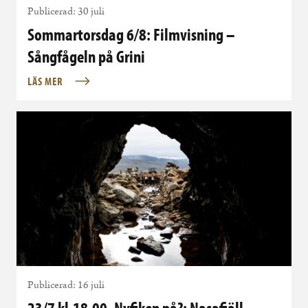
Publicerad: 30 juli
Sommartorsdag 6/8: Filmvisning –
Sångfågeln på Grini
LÄS MER
Publicerad: 16 juli
23/7 kl.18.00. Nyfiken på?: Nasafjäll