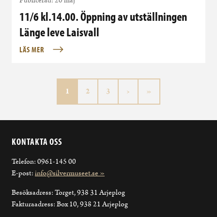
Publicerad: 20 maj
11/6 kl.14.00. Öppning av utställningen
Länge leve Laisvall
LÄS MER
Aktuell sida
Sida
Sida
1
2
3
›
»
KONTAKTA OSS
Telefon: 0961-145 00
E-post:
info@silvermuseet.se »
Besöksadress: Torget, 938 31 Arjeplog
Fakturaadress: Box 10, 938 21 Arjeplog