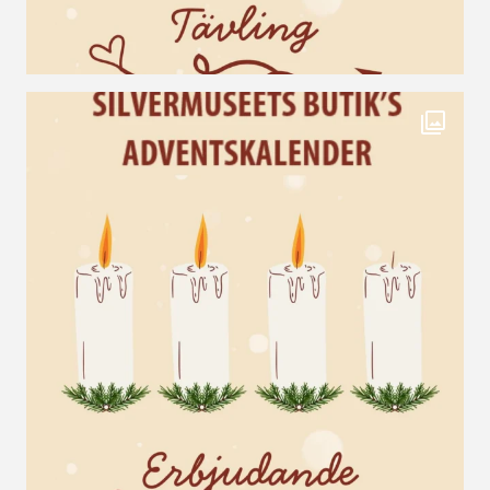
Det rätta svaret är Tyskland! Många hade rätt,