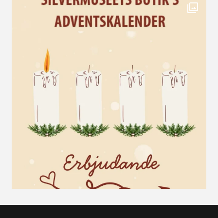
Första adventsluckan öppnas - swipea! 🎄 Erb