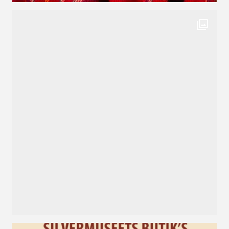
Har du sett dessa godingar till örhängen, design
Vi öppnar lucka nummer två i adventskalendern -