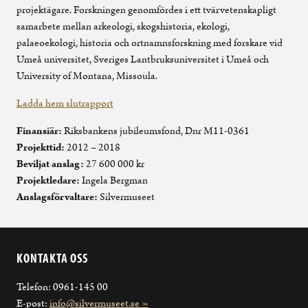
projektägare. Forskningen genomfördes i ett tvärvetenskapligt
samarbete mellan arkeologi, skogshistoria, ekologi,
palaeoekologi, historia och ortnamnsforskning med forskare vid
Umeå universitet, Sveriges Lantbruksuniversitet i Umeå och
University of Montana, Missoula.
Ladda hem slutrapport
Finansiär:
Riksbankens jubileumsfond, Dnr M11-0361
Projekttid:
2012 – 2018
Beviljat anslag:
27 600 000 kr
Projektledare:
Ingela Bergman
Anslagsförvaltare:
Silvermuseet
KONTAKTA OSS
Telefon: 0961-145 00
E-post:
info@silvermuseet.se »