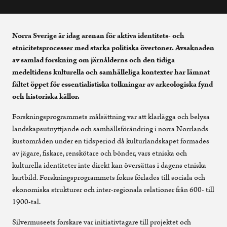
Norra Sverige är idag arenan för aktiva identitets- och
etnicitetsprocesser med starka politiska övertoner. Avsaknaden
av samlad forskning om järnålderns och den tidiga
medeltidens kulturella och samhälleliga kontexter har lämnat
fältet öppet för essentialistiska tolkningar av arkeologiska fynd
och historiska källor.
Forskningsprogrammets målsättning var att klarlägga och belysa
landskapsutnyttjande och samhällsförändring i norra Norrlands
kustområden under en tidsperiod då kulturlandskapet formades
av jägare, fiskare, renskötare och bönder, vars etniska och
kulturella identiteter inte direkt kan översättas i dagens etniska
kartbild. Forskningsprogrammets fokus förlades till sociala och
ekonomiska strukturer och inter-regionala relationer från 600- till
1900-tal.
Silvermuseets forskare var initiativtagare till projektet och