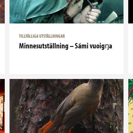
TILLFÄLLIGA UTSTÄLLNINGAR
Minnesutställning – Sámi vuoigŋa