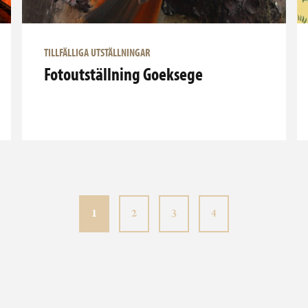
TILLFÄLLIGA UTSTÄLLNINGAR
Fotoutställning Goeksege
Aktuell sida
Sida
Sida
Sida
1
2
3
4