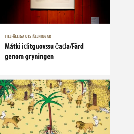
TILLFÄLLIGA UTSTÄLLNINGAR
Mátki iđitguovssu čađa/Färd
genom gryningen