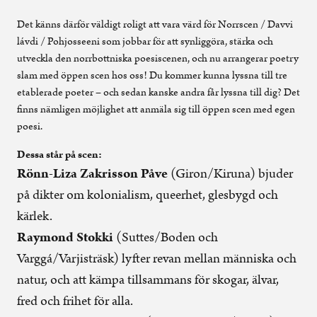
Det känns därför väldigt roligt att vara värd för Norrscen / Davvi
lávdi / Pohjosseeni som jobbar för att synliggöra, stärka och
utveckla den norrbottniska poesiscenen, och nu arrangerar poetry
slam med öppen scen hos oss! Du kommer kunna lyssna till tre
etablerade poeter – och sedan kanske andra får lyssna till dig? Det
finns nämligen möjlighet att anmäla sig till öppen scen med egen
poesi.
Dessa står på scen:
Rönn-Liza Zakrisson Påve
(Giron/Kiruna) bjuder
på dikter om kolonialism, queerhet, glesbygd och
kärlek.
Raymond Stokki
(Suttes/Boden och
Varggá/Varjisträsk) lyfter revan mellan människa och
natur, och att kämpa tillsammans för skogar, älvar,
fred och frihet för alla.