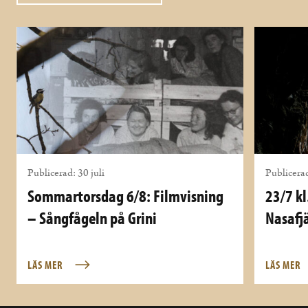
Publicerad: 30 juli
Publicerad
Sommartorsdag 6/8: Filmvisning
23/7 kl
– Sångfågeln på Grini
Nasafjä
LÄS MER
LÄS MER