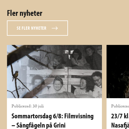
Fler nyheter
SE FLER NYHETER
Publicerad: 30 juli
Publicerad
Sommartorsdag 6/8: Filmvisning
23/7 kl
– Sångfågeln på Grini
Nasafjä