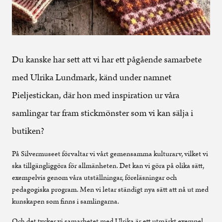
Du kanske har sett att vi har ett pågående samarbete
med Ulrika Lundmark, känd under namnet
Pieljestickan, där hon med inspiration ur våra
samlingar tar fram stickmönster som vi kan sälja i
butiken?
På Silvermuseet förvaltar vi vårt gemensamma kulturarv, vilket vi
ska tillgängliggöra för allmänheten. Det kan vi göra på olika sätt,
exempelvis genom våra utställningar, föreläsningar och
pedagogiska program. Men vi letar ständigt nya sätt att nå ut med
kunskapen som finns i samlingarna.
Och det tycker vi samarbetet med Ulrika är ett utmärkt exempel