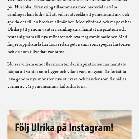
på! Hur lokal förankring tillsammans med material ur våra
samlingar kan bidra till att vidareutveckla ett gemensamt arv och
sprida det till en bredare allmänhet. Med vördnad och respekt har
Ulrika gått genom vantar i samlingarna, hämtat inspiration och
testat sig fram till nya mönster och nya färgkombinationer. Med
fingertoppskänsla har hon sedan gett namn som speglar historien
och de som tillverkat vantarna.
Nu ser vi fram emot fler mönster där inspirationen har hämtats
här, så att vantar som ligger och vilar i våra magasin får fortsätta
leva genom nya mönster, nya stickare och händer som får hållas
varma av vår gemensamma kulturhistoria.
Följ Ulrika på Instagram!