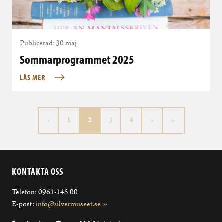
Publicerad: 30 maj
Sommarprogrammet 2025
LÄS MER
Sida
Aktuell sida
Sida
Sida
‹
1
2
3
4
›
»
KONTAKTA OSS
Telefon: 0961-145 00
E-post:
info@silvermuseet.se »