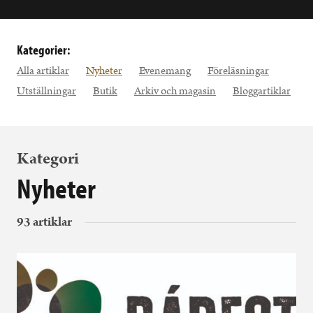
Kategorier:
Alla artiklar
Nyheter
Evenemang
Föreläsningar
Utställningar
Butik
Arkiv och magasin
Bloggartiklar
Kategori
Nyheter
93 artiklar