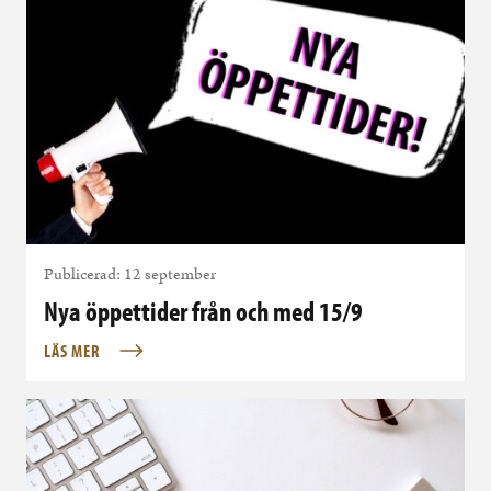
Publicerad: 12 september
Nya öppettider från och med 15/9
LÄS MER