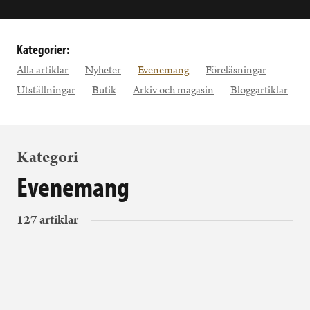
Kategorier:
Alla artiklar
Nyheter
Evenemang
Föreläsningar
Utställningar
Butik
Arkiv och magasin
Bloggartiklar
Kategori
Evenemang
127 artiklar