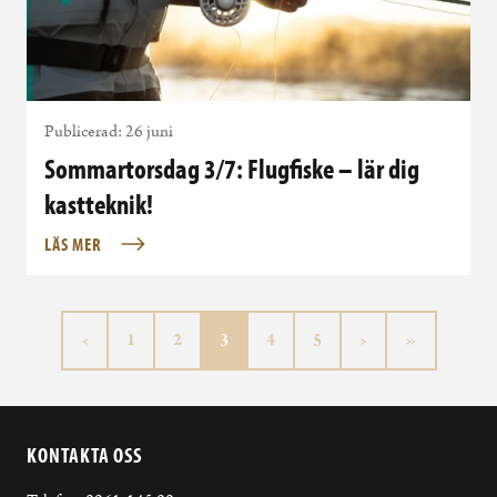
Publicerad: 26 juni
Sommartorsdag 3/7: Flugfiske – lär dig
kastteknik!
LÄS MER
Sida
Sida
Aktuell sida
Sida
Sida
‹
1
2
3
4
5
›
»
KONTAKTA OSS