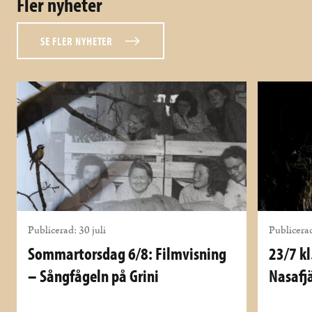
Fler nyheter
SE FLER NYHETER
Publicerad: 30 juli
Publicerad
Sommartorsdag 6/8: Filmvisning
23/7 kl
– Sångfågeln på Grini
Nasafjä