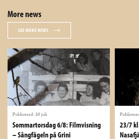
More news
SEE MORE NEWS
Publicerad: 30 juli
Publicerad
Sommartorsdag 6/8: Filmvisning
23/7 kl
– Sångfågeln på Grini
Nasafjä