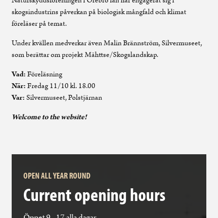
Naturskyddsföreningen i Örebro län har engagerat sig i
skogsindustrins påverkan på biologisk mångfald och klimat
föreläser på temat.
Under kvällen medverkar även Malin Brännström, Silvermuseet,
som berättar om projekt Mähttse/Skogslandskap.
Vad:
Föreläsning
När:
Fredag 11/10 kl. 18.00
Var:
Silvermuseet, Polstjärnan
Welcome to the website!
OPEN ALL YEAR ROUND
Current opening hours
Öppet 9 - 17 alla dagar