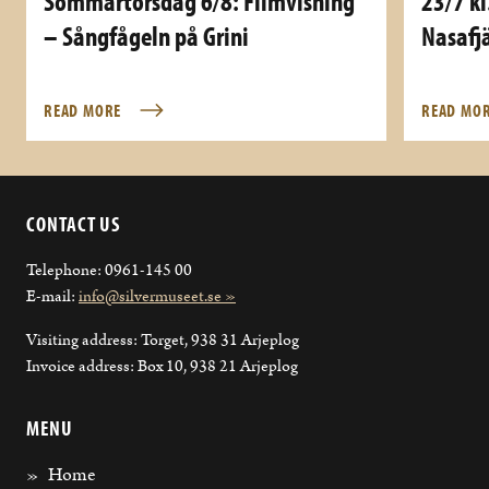
Sommartorsdag 6/8: Filmvisning
23/7 kl
– Sångfågeln på Grini
Nasafjä
READ MORE
READ MO
CONTACT US
Telephone: 0961-145 00
E-mail:
info@silvermuseet.se »
Visiting address: Torget, 938 31 Arjeplog
Invoice address: Box 10, 938 21 Arjeplog
MENU
Home